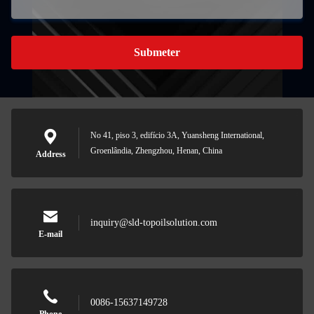
Submeter
No 41, piso 3, edifício 3A, Yuansheng International,
Groenlândia, Zhengzhou, Henan, China
Address
inquiry@sld-topoilsolution.com
E-mail
0086-15637149728